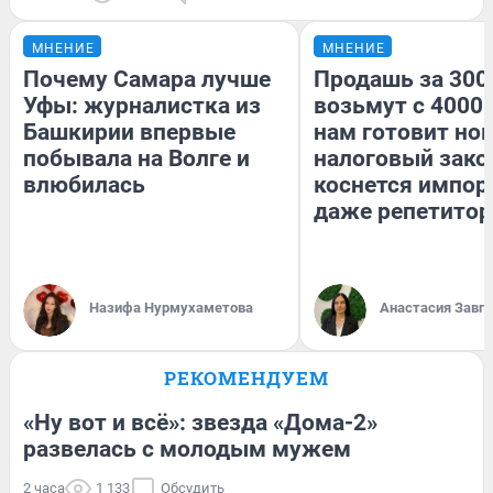
МНЕНИЕ
МНЕНИЕ
Почему Самара лучше
Продашь за 3000
Уфы: журналистка из
возьмут с 4000.
Башкирии впервые
нам готовит но
побывала на Волге и
налоговый зако
влюбилась
коснется импор
даже репетитор
Назифа Нурмухаметова
Анастасия Завг
РЕКОМЕНДУЕМ
«Ну вот и всё»: звезда «Дома-2»
развелась с молодым мужем
2 часа
1 133
Обсудить