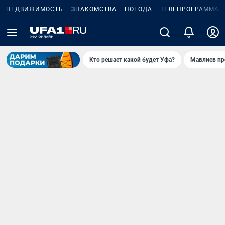
НЕДВИЖИМОСТЬ
ЗНАКОМСТВА
ПОГОДА
ТЕЛЕПРОГРАММА
Кто решает какой будет Уфа?
Мавлиев пр