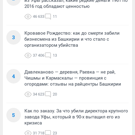
из Уфы рассказал, какие редкие деньги 1961 по
2016 год обладают ценностью
46 633
11
Кровавое Рождество: как до смерти забили
3
бизнесмена из Башкирии и что стало с
организатором убийства
37 406
13
Давлеканово — деревня, Раевка — не рай,
4
Чишмы и Кармаскалы — провинция с
огородами: отзывы на райцентры Башкирии
34 623
20
Как по заказу. За что убили директора крупного
5
завода Уфы, который в 90-х вытащил его из
кризиса
31 718
23