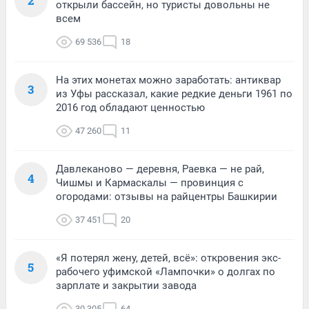
2
открыли бассейн, но туристы довольны не
всем
69 536
18
На этих монетах можно заработать: антиквар
3
из Уфы рассказал, какие редкие деньги 1961 по
2016 год обладают ценностью
47 260
11
Давлеканово — деревня, Раевка — не рай,
4
Чишмы и Кармаскалы — провинция с
огородами: отзывы на райцентры Башкирии
37 451
20
«Я потерял жену, детей, всё»: откровения экс-
5
рабочего уфимской «Лампочки» о долгах по
зарплате и закрытии завода
30 305
64