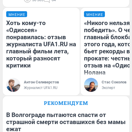
МНЕНИЕ
МНЕНИЕ
Хоть кому-то
«Никого нельзя
«Одиссея»
победить». О ч
понравилась: отзыв
главный блокба
журналиста UFA1.RU на
этого года, кот
главный фильм лета,
бьет рекорды в
который разносят
прокате: честн
критики
отзыв на «Одис
Нолана
Антон Селиверстов
Стас Соколов
Журналист UFA1.RU
Эксперт
РЕКОМЕНДУЕМ
В Волгограде пытаются спасти от
страшной смерти оставшихся без мамы
ежат