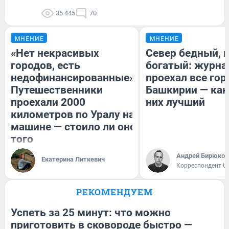
35 445
70
МНЕНИЕ
МНЕНИЕ
«Нет некрасивых
Север бедный, 
городов, есть
богатый: журна
недофинансированные».
проехал все гор
Путешественники
Башкирии — как
проехали 2000
них лучший
километров по Уралу на
машине — стоило ли оно
того
Андрей Бирюков
Екатерина Литкевич
Корреспондент U
РЕКОМЕНДУЕМ
Успеть за 25 минут: что можно
приготовить в сковороде быстро —