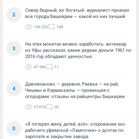
Север бедный, юг богатый: журналист проехал
2
все города Башкирии — какой из них лучший
106 225
168
На этих монетах можно заработать: антиквар
3
из Уфы рассказал, какие редкие деньги 1961 по
2016 год обладают ценностью
47 346
11
Давлеканово — деревня, Раевка — не рай,
4
Чишмы и Кармаскалы — провинция с
огородами: отзывы на райцентры Башкирии
37 674
20
«Я потерял жену, детей, всё»: откровения экс-
5
рабочего уфимской «Лампочки» о долгах по
зарплате и закрытии завода