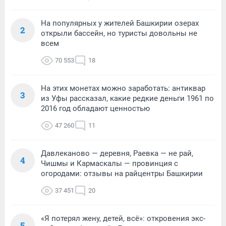
На популярных у жителей Башкирии озерах
2
открыли бассейн, но туристы довольны не
всем
70 553
18
На этих монетах можно заработать: антиквар
3
из Уфы рассказал, какие редкие деньги 1961 по
2016 год обладают ценностью
47 260
11
Давлеканово — деревня, Раевка — не рай,
4
Чишмы и Кармаскалы — провинция с
огородами: отзывы на райцентры Башкирии
37 451
20
«Я потерял жену, детей, всё»: откровения экс-
5