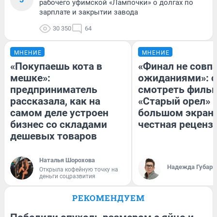
рабочего уфимской «Лампочки» о долгах по
зарплате и закрытии завода
30 350
64
МНЕНИЕ
МНЕНИЕ
«Покупаешь кота в
«Финал не совпа
мешке»:
ожиданиями»: с
предприниматель
смотреть филь
рассказала, как на
«Старый орел» 
самом деле устроен
большом экран
бизнес со складами
честная реценз
дешевых товаров
Наталья Шорохова
Надежда Губарь
Открыла кофейную точку на
деньги соцразвития
РЕКОМЕНДУЕМ