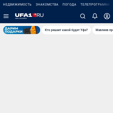
НЕДВИЖИМОСТЬ
ЗНАКОМСТВА
ПОГОДА
ТЕЛЕПРОГРАММА
Кто решает какой будет Уфа?
Мавлиев пр