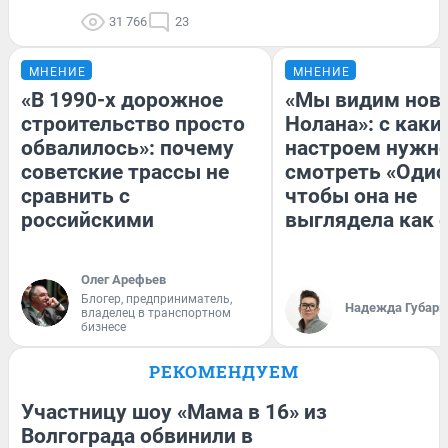
31 766
23
МНЕНИЕ
МНЕНИЕ
«В 1990-х дорожное
«Мы видим нов
строительство просто
Нолана»: с каки
обвалилось»: почему
настроем нужн
советские трассы не
смотреть «Одис
сравнить с
чтобы она не
российскими
выглядела как 
Олег Арефьев
Блогер, предприниматель,
Надежда Губарь
владелец в транспортном
бизнесе
РЕКОМЕНДУЕМ
Участницу шоу «Мама в 16» из
Волгограда обвинили в