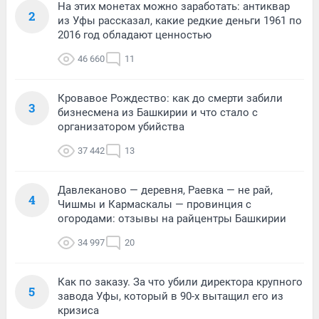
На этих монетах можно заработать: антиквар
2
из Уфы рассказал, какие редкие деньги 1961 по
2016 год обладают ценностью
46 660
11
Кровавое Рождество: как до смерти забили
3
бизнесмена из Башкирии и что стало с
организатором убийства
37 442
13
Давлеканово — деревня, Раевка — не рай,
4
Чишмы и Кармаскалы — провинция с
огородами: отзывы на райцентры Башкирии
34 997
20
Как по заказу. За что убили директора крупного
5
завода Уфы, который в 90-х вытащил его из
кризиса