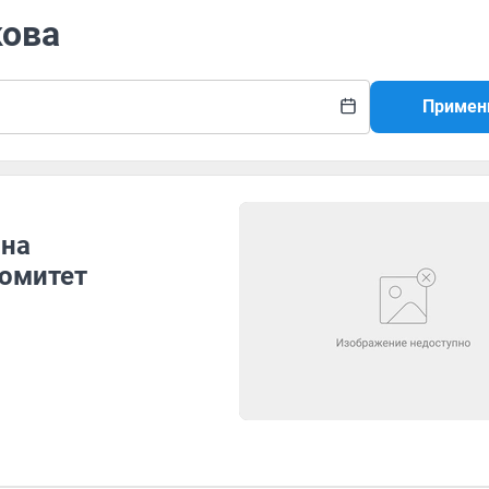
кова
Примен
ина
комитет