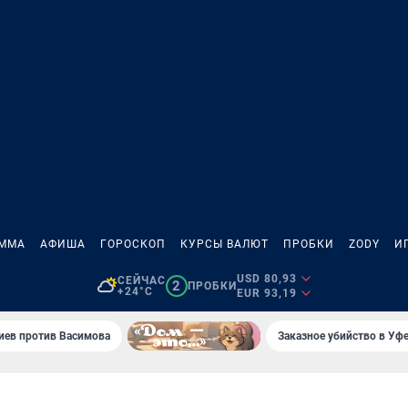
АММА
АФИША
ГОРОСКОП
КУРСЫ ВАЛЮТ
ПРОБКИ
ZODY
И
USD 80,93
СЕЙЧАС
2
ПРОБКИ
+24°C
EUR 93,19
иев против Васимова
Заказное убийство в Уфе