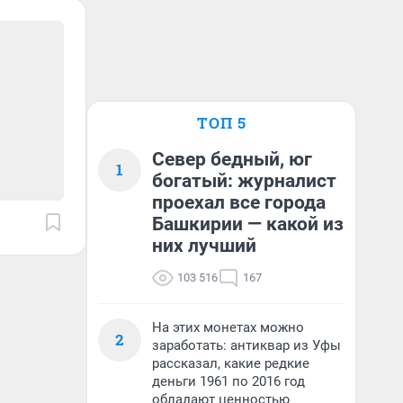
ТОП 5
Север бедный, юг
1
богатый: журналист
проехал все города
Башкирии — какой из
них лучший
103 516
167
На этих монетах можно
2
заработать: антиквар из Уфы
рассказал, какие редкие
деньги 1961 по 2016 год
обладают ценностью