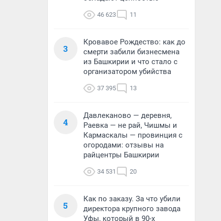
46 623
11
Кровавое Рождество: как до
3
смерти забили бизнесмена
из Башкирии и что стало с
организатором убийства
37 395
13
Давлеканово — деревня,
4
Раевка — не рай, Чишмы и
Кармаскалы — провинция с
огородами: отзывы на
райцентры Башкирии
34 531
20
Как по заказу. За что убили
5
директора крупного завода
Уфы, который в 90-х