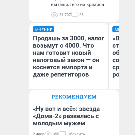
вытащил его из кризиса
31 707
23
МНЕНИЕ
МНЕНИЕ
Продашь за 3000, налог
«В 199
возьмут с 4000. Что
строит
нам готовит новый
обвали
налоговый закон — он
советс
коснется импорта и
сравни
даже репетиторов
россий
Ол
РЕКОМЕНДУЕМ
Бл
Анастасия Завгородняя
вл
би
«Ну вот и всё»: звезда
«Дома-2» развелась с
молодым мужем
2 часа
955
Обсудить