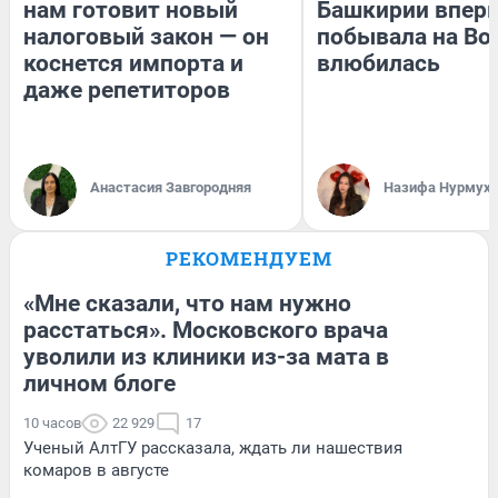
нам готовит новый
Башкирии впер
налоговый закон — он
побывала на Вол
коснется импорта и
влюбилась
даже репетиторов
Анастасия Завгородняя
Назифа Нурмух
РЕКОМЕНДУЕМ
«Мне сказали, что нам нужно
расстаться». Московского врача
уволили из клиники из-за мата в
личном блоге
10 часов
22 929
17
Ученый АлтГУ рассказала, ждать ли нашествия
комаров в августе