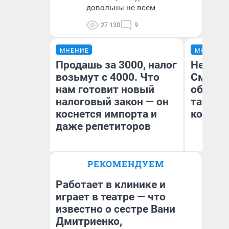
довольны не всем
27 130
9
МНЕНИЕ
МНЕНИЕ
Продашь за 3000, налог
Незван
возьмут с 4000. Что
Сможет
нам готовит новый
обыгра
налоговый закон — он
татарс
коснется импорта и
которы
даже репетиторов
РЕКОМЕНДУЕМ
Ан
Анастасия Завгородняя
Жу
Работает в клинике и
играет в театре — что
известно о сестре Вани
Дмитриенко,