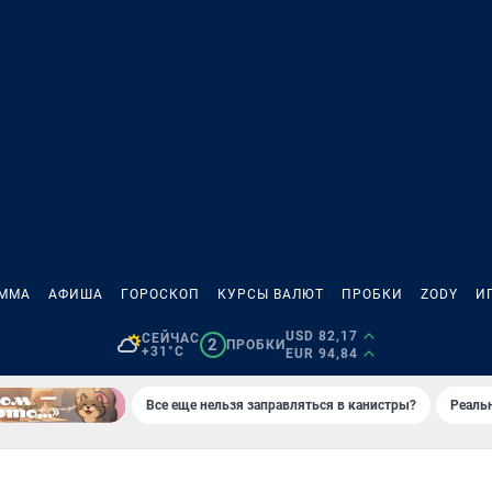
АММА
АФИША
ГОРОСКОП
КУРСЫ ВАЛЮТ
ПРОБКИ
ZODY
И
USD 82,17
СЕЙЧАС
2
ПРОБКИ
+31°C
EUR 94,84
Все еще нельзя заправляться в канистры?
Реаль