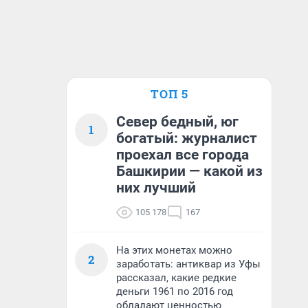
ТОП 5
Север бедный, юг
1
богатый: журналист
проехал все города
Башкирии — какой из
них лучший
105 178
167
На этих монетах можно
2
заработать: антиквар из Уфы
рассказал, какие редкие
деньги 1961 по 2016 год
обладают ценностью