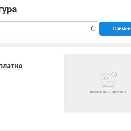
тура
Примен
сплатно