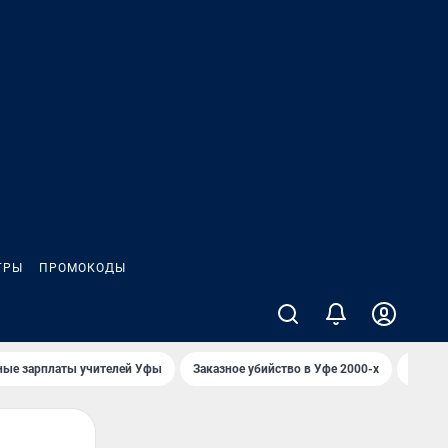
ГРЫ
ПРОМОКОДЫ
ные зарплаты учителей Уфы
Заказное убийство в Уфе 2000-х
Каким