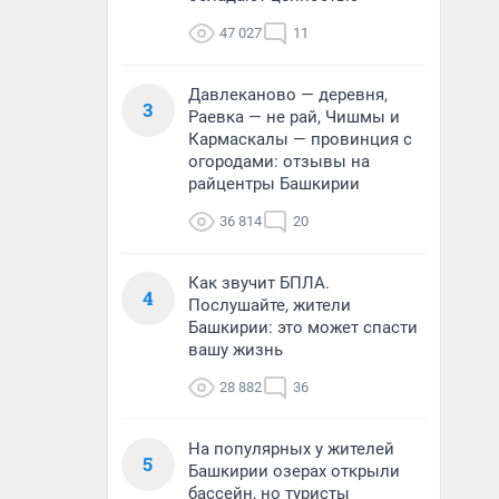
47 027
11
Давлеканово — деревня,
3
Раевка — не рай, Чишмы и
Кармаскалы — провинция с
огородами: отзывы на
райцентры Башкирии
36 814
20
Как звучит БПЛА.
4
Послушайте, жители
Башкирии: это может спасти
вашу жизнь
28 882
36
На популярных у жителей
5
Башкирии озерах открыли
бассейн, но туристы