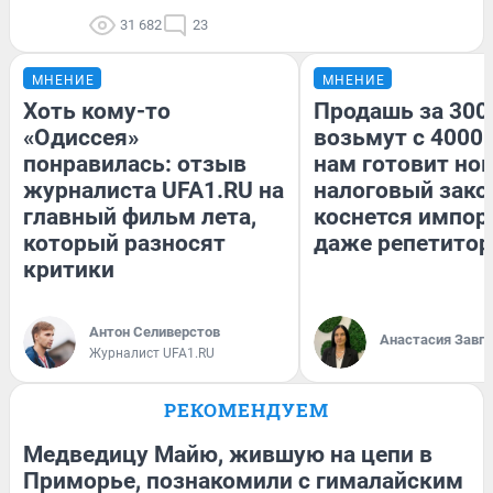
31 682
23
МНЕНИЕ
МНЕНИЕ
Хоть кому-то
Продашь за 3000
«Одиссея»
возьмут с 4000.
понравилась: отзыв
нам готовит но
журналиста UFA1.RU на
налоговый зако
главный фильм лета,
коснется импор
который разносят
даже репетитор
критики
Антон Селиверстов
Анастасия Завг
Журналист UFA1.RU
РЕКОМЕНДУЕМ
Медведицу Майю, жившую на цепи в
Приморье, познакомили с гималайским