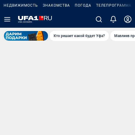
НЕДВИЖИМОСТЬ
ЗНАКОМСТВА
ПОГОДА
ТЕЛЕПРОГРАММА
Кто решает какой будет Уфа?
Мавлиев пр