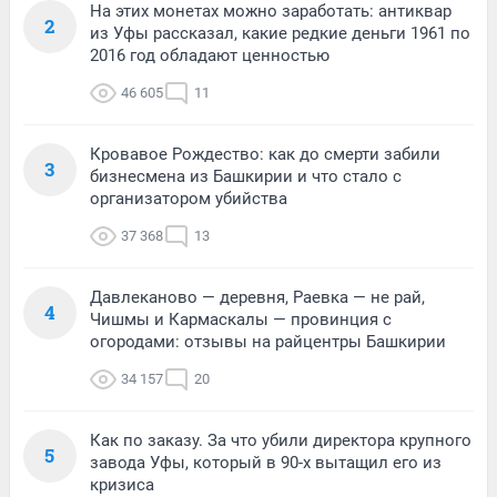
На этих монетах можно заработать: антиквар
2
из Уфы рассказал, какие редкие деньги 1961 по
2016 год обладают ценностью
46 605
11
Кровавое Рождество: как до смерти забили
3
бизнесмена из Башкирии и что стало с
организатором убийства
37 368
13
Давлеканово — деревня, Раевка — не рай,
4
Чишмы и Кармаскалы — провинция с
огородами: отзывы на райцентры Башкирии
34 157
20
Как по заказу. За что убили директора крупного
5
завода Уфы, который в 90-х вытащил его из
кризиса