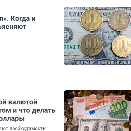
». Когда и
ъясняют
кой валютой
том и что делать
доллары
 нет необходимости