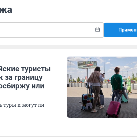
ржа
Примен
йские туристы
к за границу
осбиржу или
ь туры и могут ли