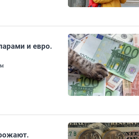
ларами и евро.
ом
орожают.