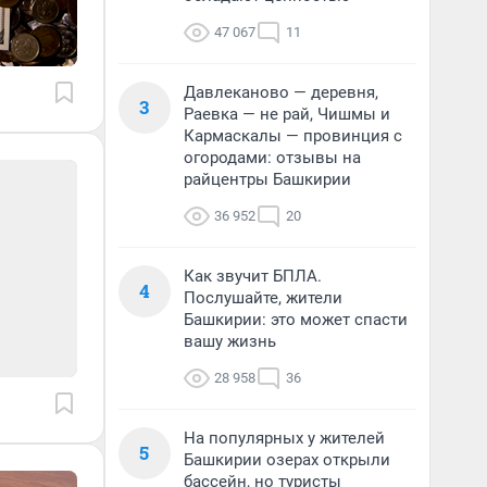
47 067
11
Давлеканово — деревня,
3
Раевка — не рай, Чишмы и
Кармаскалы — провинция с
огородами: отзывы на
райцентры Башкирии
36 952
20
Как звучит БПЛА.
4
Послушайте, жители
Башкирии: это может спасти
вашу жизнь
28 958
36
На популярных у жителей
5
Башкирии озерах открыли
бассейн, но туристы