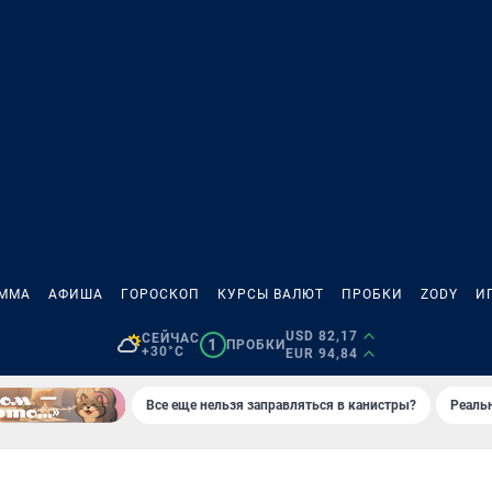
АММА
АФИША
ГОРОСКОП
КУРСЫ ВАЛЮТ
ПРОБКИ
ZODY
И
USD 82,17
СЕЙЧАС
1
ПРОБКИ
+30°C
EUR 94,84
Все еще нельзя заправляться в канистры?
Реаль