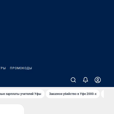
ГРЫ
ПРОМОКОДЫ
ные зарплаты учителей Уфы
Заказное убийство в Уфе 2000-х
Каким