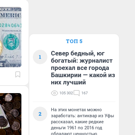
ТОП 5
Север бедный, юг
1
богатый: журналист
проехал все города
Башкирии — какой из
них лучший
105 302
167
На этих монетах можно
2
заработать: антиквар из Уфы
рассказал, какие редкие
деньги 1961 по 2016 год
обладают ценностью