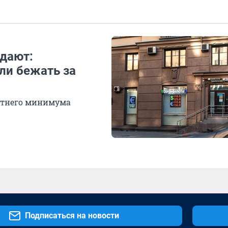
адают:
ли бежать за
етнего минимума
Подписаться на новости