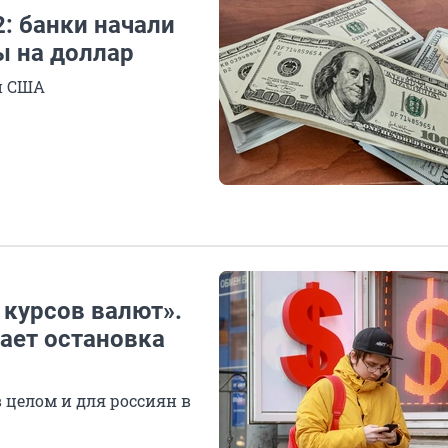
2: банки начали
ы на доллар
й США
 курсов валют».
ает остановка
 целом и для россиян в