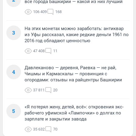
все города Башкирии — какой из них лучший
106 409
168
На этих монетах можно заработать: антиквар
3
из Уфы рассказал, какие редкие деньги 1961 по
2016 год обладают ценностью
47 408
11
Давлеканово — деревня, Раевка — не рай,
4
Чишмы и Кармаскалы — провинция с
огородами: отзывы на райцентры Башкирии
37 811
20
«Я потерял жену, детей, всё»: откровения экс-
5
рабочего уфимской «Лампочки» о долгах по
зарплате и закрытии завода
35 632
70