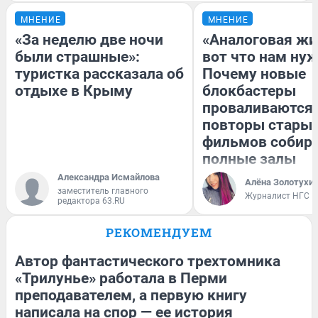
МНЕНИЕ
МНЕНИЕ
«За неделю две ночи
«Аналоговая жи
были страшные»:
вот что нам нуж
туристка рассказала об
Почему новые
отдыхе в Крыму
блокбастеры
проваливаются,
повторы стары
фильмов собир
полные залы
Александра Исмайлова
Алёна Золотухи
заместитель главного
Журналист НГС
редактора 63.RU
РЕКОМЕНДУЕМ
Автор фантастического трехтомника
«Трилунье» работала в Перми
преподавателем, а первую книгу
написала на спор — ее история