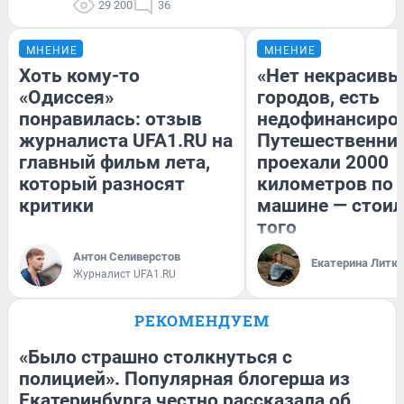
29 200
36
МНЕНИЕ
МНЕНИЕ
Хоть кому-то
«Нет некрасивы
«Одиссея»
городов, есть
понравилась: отзыв
недофинансиро
журналиста UFA1.RU на
Путешественни
главный фильм лета,
проехали 2000
который разносят
километров по 
критики
машине — стоил
того
Антон Селиверстов
Екатерина Литк
Журналист UFA1.RU
РЕКОМЕНДУЕМ
«Было страшно столкнуться с
полицией». Популярная блогерша из
Екатеринбурга честно рассказала об