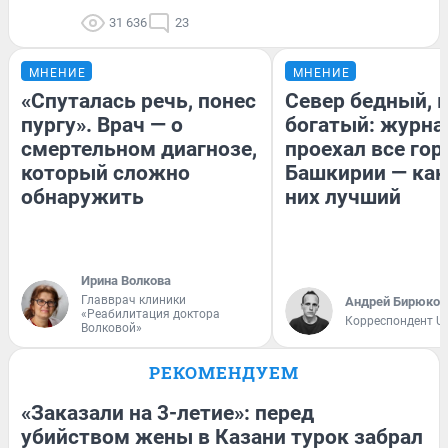
31 636
23
МНЕНИЕ
МНЕНИЕ
«Спуталась речь, понес
Север бедный, 
пургу». Врач — о
богатый: журна
смертельном диагнозе,
проехал все гор
который сложно
Башкирии — как
обнаружить
них лучший
Ирина Волкова
Главврач клиники
Андрей Бирюков
«Реабилитация доктора
Корреспондент U
Волковой»
РЕКОМЕНДУЕМ
«Заказали на 3-летие»: перед
убийством жены в Казани турок забрал