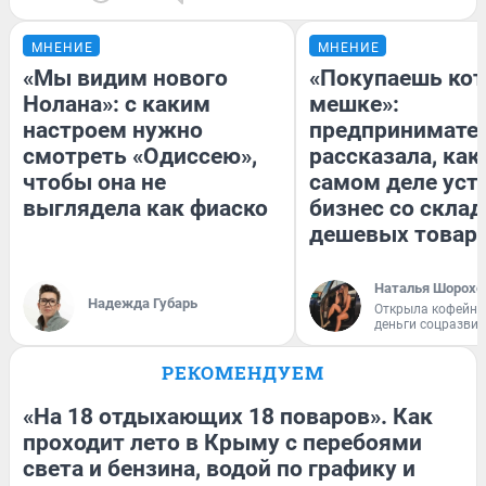
МНЕНИЕ
МНЕНИЕ
«Мы видим нового
«Покупаешь кот
Нолана»: с каким
мешке»:
настроем нужно
предпринимате
смотреть «Одиссею»,
рассказала, как
чтобы она не
самом деле уст
выглядела как фиаско
бизнес со скла
дешевых товар
Наталья Шорохо
Надежда Губарь
Открыла кофейну
деньги соцразви
РЕКОМЕНДУЕМ
«На 18 отдыхающих 18 поваров». Как
проходит лето в Крыму с перебоями
света и бензина, водой по графику и