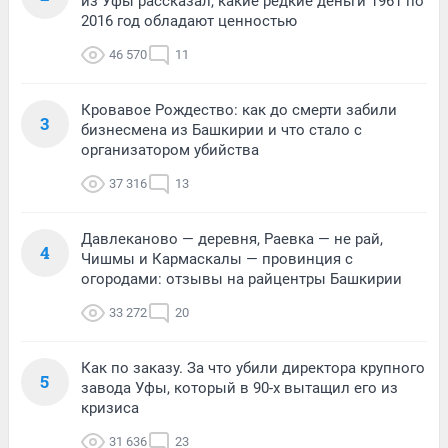
из Уфы рассказал, какие редкие деньги 1961 по
2016 год обладают ценностью
46 570
11
Кровавое Рождество: как до смерти забили
3
бизнесмена из Башкирии и что стало с
организатором убийства
37 316
13
Давлеканово — деревня, Раевка — не рай,
4
Чишмы и Кармаскалы — провинция с
огородами: отзывы на райцентры Башкирии
33 272
20
Как по заказу. За что убили директора крупного
5
завода Уфы, который в 90-х вытащил его из
кризиса
31 636
23