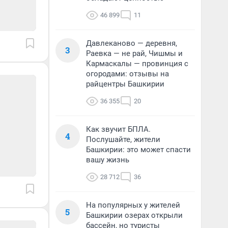
46 899
11
Давлеканово — деревня,
3
Раевка — не рай, Чишмы и
Кармаскалы — провинция с
огородами: отзывы на
райцентры Башкирии
36 355
20
Как звучит БПЛА.
4
Послушайте, жители
Башкирии: это может спасти
вашу жизнь
28 712
36
На популярных у жителей
5
Башкирии озерах открыли
бассейн, но туристы