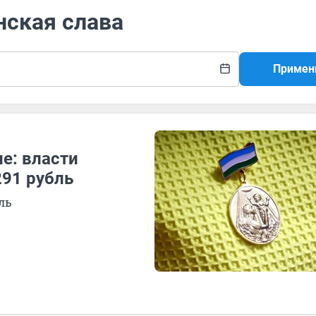
нская слава
Примен
е: власти
291 рубль
ль