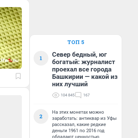
ТОП 5
Север бедный, юг
1
богатый: журналист
проехал все города
Башкирии — какой из
них лучший
104 845
167
На этих монетах можно
2
заработать: антиквар из Уфы
рассказал, какие редкие
деньги 1961 по 2016 год
обладают ценностью