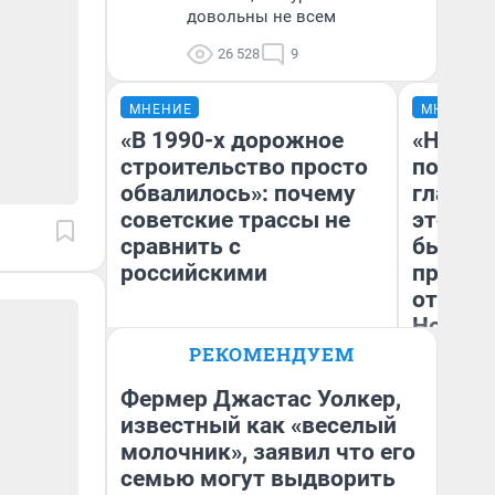
довольны не всем
26 528
9
МНЕНИЕ
МНЕНИЕ
«В 1990-х дорожное
«Никог
строительство просто
победи
обвалилось»: почему
главны
советские трассы не
этого г
сравнить с
бьет р
российскими
прокат
отзыв 
Нолана
Олег Арефьев
РЕКОМЕНДУЕМ
Блогер, предприниматель,
Ст
владелец в транспортном
Эк
бизнесе
Фермер Джастас Уолкер,
известный как «веселый
молочник», заявил что его
семью могут выдворить