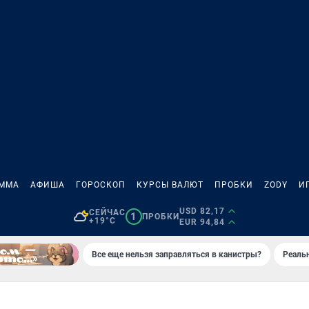
АММА
АФИША
ГОРОСКОП
КУРСЫ ВАЛЮТ
ПРОБКИ
ZODY
И
USD 82,17
СЕЙЧАС
1
ПРОБКИ
+19°C
EUR 94,84
Все еще нельзя заправляться в канистры?
Реаль