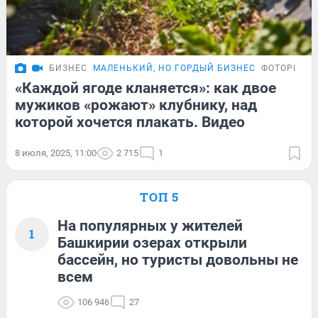
БИЗНЕС
МАЛЕНЬКИЙ, НО ГОРДЫЙ БИЗНЕС
ФОТОРЕПО
«Каждой ягоде кланяется»: как двое
мужиков «рожают» клубнику, над
которой хочется плакать. Видео
8 июля, 2025, 11:00
2 715
1
ТОП 5
На популярных у жителей
1
Башкирии озерах открыли
бассейн, но туристы довольны не
всем
106 946
27