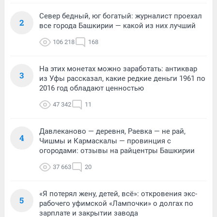
Север бедный, юг богатый: журналист проехал
2
все города Башкирии — какой из них лучший
106 218
168
На этих монетах можно заработать: антиквар
3
из Уфы рассказал, какие редкие деньги 1961 по
2016 год обладают ценностью
47 342
11
Давлеканово — деревня, Раевка — не рай,
4
Чишмы и Кармаскалы — провинция с
огородами: отзывы на райцентры Башкирии
37 663
20
«Я потерял жену, детей, всё»: откровения экс-
5
рабочего уфимской «Лампочки» о долгах по
зарплате и закрытии завода