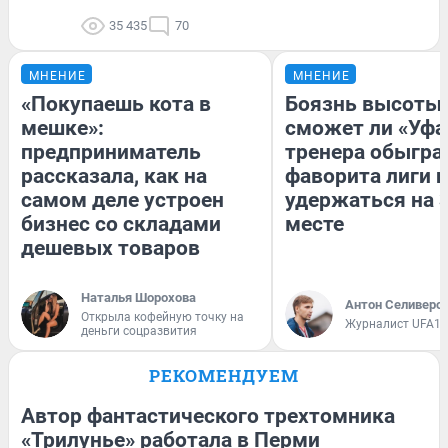
35 435
70
МНЕНИЕ
МНЕНИЕ
«Покупаешь кота в
Боязнь высоты:
мешке»:
сможет ли «Уфа
предприниматель
тренера обыгра
рассказала, как на
фаворита лиги и
самом деле устроен
удержаться на 
бизнес со складами
месте
дешевых товаров
Наталья Шорохова
Антон Селиверс
Открыла кофейную точку на
Журналист UFA1.
деньги соцразвития
РЕКОМЕНДУЕМ
Автор фантастического трехтомника
«Трилунье» работала в Перми