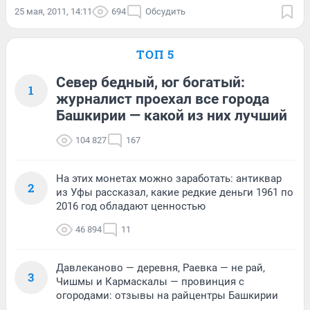
25 мая, 2011, 14:11
694
Обсудить
ТОП 5
Север бедный, юг богатый:
1
журналист проехал все города
Башкирии — какой из них лучший
104 827
167
На этих монетах можно заработать: антиквар
2
из Уфы рассказал, какие редкие деньги 1961 по
2016 год обладают ценностью
46 894
11
Давлеканово — деревня, Раевка — не рай,
3
Чишмы и Кармаскалы — провинция с
огородами: отзывы на райцентры Башкирии