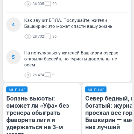
36 335
20
Как звучит БПЛА. Послушайте, жители
4
Башкирии: это может спасти вашу жизнь
28 702
36
На популярных у жителей Башкирии озерах
5
открыли бассейн, но туристы довольны не
всем
26 474
9
МНЕНИЕ
МНЕНИЕ
Боязнь высоты:
Север бедный, 
сможет ли «Уфа» без
богатый: журна
тренера обыграть
проехал все гор
фаворита лиги и
Башкирии — как
удержаться на 3-м
них лучший