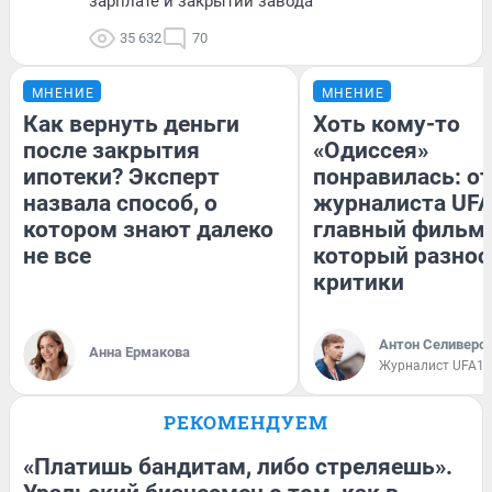
зарплате и закрытии завода
35 632
70
МНЕНИЕ
МНЕНИЕ
Как вернуть деньги
Хоть кому-то
после закрытия
«Одиссея»
ипотеки? Эксперт
понравилась: о
назвала способ, о
журналиста UFA
котором знают далеко
главный фильм 
не все
который разнос
критики
Антон Селиверс
Анна Ермакова
Журналист UFA1.
РЕКОМЕНДУЕМ
«Платишь бандитам, либо стреляешь».