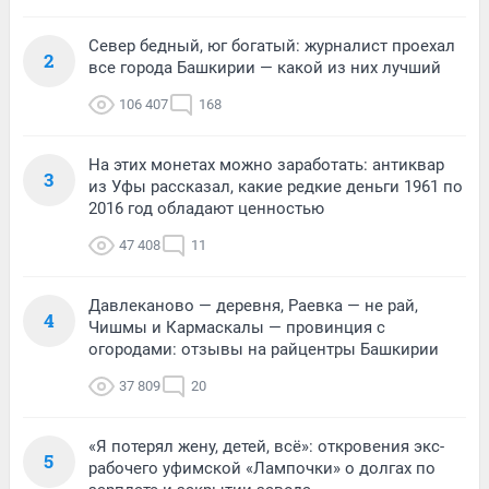
Север бедный, юг богатый: журналист проехал
2
все города Башкирии — какой из них лучший
106 407
168
На этих монетах можно заработать: антиквар
3
из Уфы рассказал, какие редкие деньги 1961 по
2016 год обладают ценностью
47 408
11
Давлеканово — деревня, Раевка — не рай,
4
Чишмы и Кармаскалы — провинция с
огородами: отзывы на райцентры Башкирии
37 809
20
«Я потерял жену, детей, всё»: откровения экс-
5
рабочего уфимской «Лампочки» о долгах по