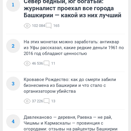
Север бедный, юг богатый:
1
журналист проехал все города
Башкирии — какой из них лучший
102 084
165
На этих монетах можно заработать: антиквар
2
из Уфы рассказал, какие редкие деньги 1961 по
2016 год обладают ценностью
46 536
11
Кровавое Рождество: как до смерти забили
3
бизнесмена из Башкирии и что стало с
организатором убийства
37 226
13
Давлеканово — деревня, Раевка — не рай,
4
Чишмы и Кармаскалы — провинция с
огородами: отзывы на райцентры Башкирии