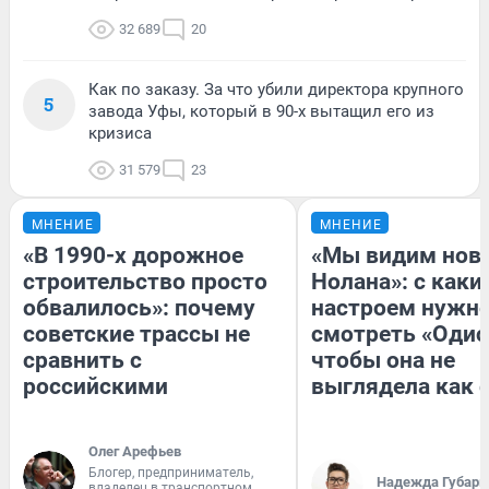
32 689
20
Как по заказу. За что убили директора крупного
5
завода Уфы, который в 90-х вытащил его из
кризиса
31 579
23
МНЕНИЕ
МНЕНИЕ
«В 1990-х дорожное
«Мы видим нов
строительство просто
Нолана»: с каки
обвалилось»: почему
настроем нужн
советские трассы не
смотреть «Одис
сравнить с
чтобы она не
российскими
выглядела как 
Олег Арефьев
Блогер, предприниматель,
Надежда Губарь
владелец в транспортном