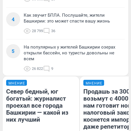
Как звучит БПЛА. Послушайте, жители
4
Башкирии: это может спасти вашу жизнь
28 799
36
На популярных у жителей Башкирии озерах
5
открыли бассейн, но туристы довольны не
всем
26 822
9
МНЕНИЕ
МНЕНИЕ
Север бедный, юг
Продашь за 3000
богатый: журналист
возьмут с 4000.
проехал все города
нам готовит но
Башкирии — какой из
налоговый зако
них лучший
коснется импор
даже репетитор