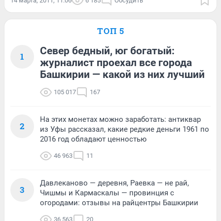
14 марта, 2011, 11:06
6 185
Обсудить
ТОП 5
Север бедный, юг богатый:
1
журналист проехал все города
Башкирии — какой из них лучший
105 017
167
На этих монетах можно заработать: антиквар
2
из Уфы рассказал, какие редкие деньги 1961 по
2016 год обладают ценностью
46 963
11
Давлеканово — деревня, Раевка — не рай,
3
Чишмы и Кармаскалы — провинция с
огородами: отзывы на райцентры Башкирии
36 563
20