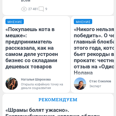
всем
27 481
9
МНЕНИЕ
МНЕНИЕ
«Покупаешь кота в
«Никого нельзя
мешке»:
победить». О ч
предприниматель
главный блокба
рассказала, как на
этого года, кот
самом деле устроен
бьет рекорды в
бизнес со складами
прокате: честн
дешевых товаров
отзыв на «Одис
Нолана
Наталья Шорохова
Стас Соколов
Открыла кофейную точку на
Эксперт
деньги соцразвития
РЕКОМЕНДУЕМ
«Шрамы болят ужасно».