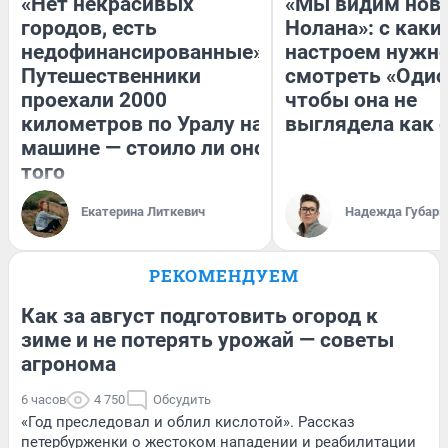
«Нет некрасивых
«Мы видим нов
городов, есть
Нолана»: с каки
недофинансированные».
настроем нужн
Путешественники
смотреть «Одис
проехали 2000
чтобы она не
километров по Уралу на
выглядела как 
машине — стоило ли оно
того
Екатерина Литкевич
Надежда Губарь
РЕКОМЕНДУЕМ
Как за август подготовить огород к
зиме и не потерять урожай — советы
агронома
6 часов
4 750
Обсудить
«Год преследовал и облил кислотой». Рассказ
петербурженки о жестоком нападении и реабилитации