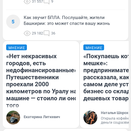
31 557
9
Как звучит БПЛА. Послушайте, жители
5
Башкирии: это может спасти вашу жизнь
29 182
36
МНЕНИЕ
МНЕНИЕ
«Нет некрасивых
«Покупаешь кот
городов, есть
мешке»:
недофинансированные».
предпринимате
Путешественники
рассказала, как
проехали 2000
самом деле уст
километров по Уралу на
бизнес со скла
машине — стоило ли оно
дешевых товар
того
Наталья Шорохо
Екатерина Литкевич
Открыла кофейну
деньги соцразви