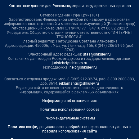
Контактные данные для Роскомнадзора и государственных органов
Сетевое издание «Уфа1.ру» (18+)
Зарегистрировано Федеральной службой по надзору в сфере связи,
информационных технологий и массовых коммуникаций (Роскомнадзор)
Регистрационный номер СМИ ЭЛ № ФС 77– 84716 от 06.02.2023 г.
Учредитель: Общество с ограниченной ответственностью "ИНТЕРНЕТ
ТЕХНОЛОГИИ"
Главный редактор: Петрушкина Светлана Алексеевна
Адрес редакции: 450006, г. Уфа, ул. Ленина, д. 156, 8 (347) 286-51-96 (доб.
3763)
Электронный адрес редакции:
ufa1@shkulev.ru
Контактные данные для Роскомнадзора и государственных органов:
juristchel@shkulev.ru
Техподдержка:
help@shkulev.ru
Связаться с отделом продаж: моб. 8 (992) 212-32-74, раб. 8 800 2000-383,
доб. 3614,
reklamangs@shkulev.ru
Редакция сайта не несет ответственности за достоверность
информации, содержащейся в рекламных объявлениях.
Информация об ограничениях
Политика использования cookies
Рекомендательные системы
Политика конфиденциальности и обработки персональных данных и
правила использования сайта