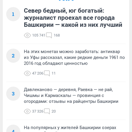
Север бедный, юг богатый:
1
журналист проехал все города
Башкирии — какой из них лучший
105 741
168
На этих монетах можно заработать: антиквар
2
из Уфы рассказал, какие редкие деньги 1961 по
2016 год обладают ценностью
47 206
11
Давлеканово — деревня, Раевка — не рай,
3
Чишмы и Кармаскалы — провинция с
огородами: отзывы на райцентры Башкирии
37 326
20
На популярных у жителей Башкирии озерах
4