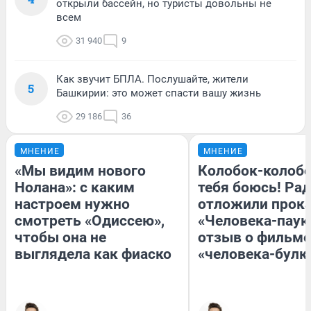
открыли бассейн, но туристы довольны не
всем
31 940
9
Как звучит БПЛА. Послушайте, жители
5
Башкирии: это может спасти вашу жизнь
29 186
36
МНЕНИЕ
МНЕНИЕ
«Мы видим нового
Колобок-колобо
Нолана»: с каким
тебя боюсь! Рад
настроем нужно
отложили прок
смотреть «Одиссею»,
«Человека-паук
чтобы она не
отзыв о фильме
выглядела как фиаско
«человека-булк