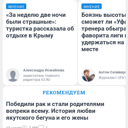
МНЕНИЕ
МНЕНИЕ
«За неделю две ночи
Боязнь высоты:
были страшные»:
сможет ли «Уфа
туристка рассказала об
тренера обыгра
отдыхе в Крыму
фаворита лиги и
удержаться на 
месте
Александра Исмайлова
Антон Селиверс
заместитель главного
Журналист UFA1.
редактора 63.RU
РЕКОМЕНДУЕМ
Победили рак и стали родителями
вопреки всему. История любви
якутского бегуна и его жены
10 часов
7 488
1