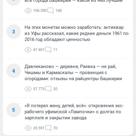
все города Башкирии — какой из них лучший
106 350
168
На этих монетах можно заработать: антиквар
3
из Уфы рассказал, какие редкие деньги 1961 по
2016 год обладают ценностью
47 401
11
Давлеканово — деревня, Раевка — не рай,
4
Чишмы и Кармаскалы — провинция с
огородами: отзывы на райцентры Башкирии
37 773
20
«Я потерял жену, детей, всё»: откровения экс-
5
рабочего уфимской «Лампочки» о долгах по
зарплате и закрытии завода
35 591
70