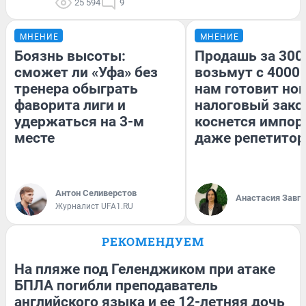
25 594
9
МНЕНИЕ
МНЕНИЕ
Боязнь высоты:
Продашь за 3000
сможет ли «Уфа» без
возьмут с 4000.
тренера обыграть
нам готовит но
фаворита лиги и
налоговый зако
удержаться на 3-м
коснется импор
месте
даже репетитор
Антон Селиверстов
Анастасия Завг
Журналист UFA1.RU
РЕКОМЕНДУЕМ
На пляже под Геленджиком при атаке
БПЛА погибли преподаватель
английского языка и ее 12-летняя дочь