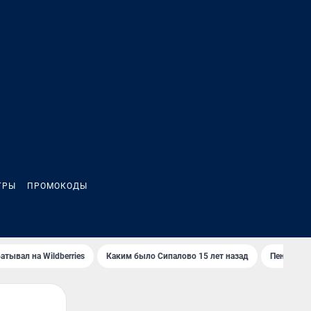
ГРЫ
ПРОМОКОДЫ
атывал на Wildberries
Каким было Сипалово 15 лет назад
Пенсионер