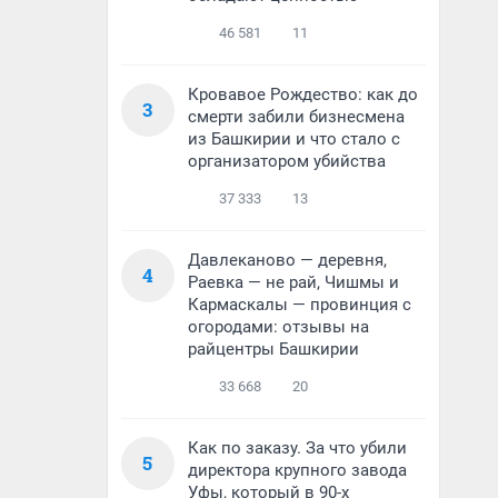
46 581
11
Кровавое Рождество: как до
3
смерти забили бизнесмена
из Башкирии и что стало с
организатором убийства
37 333
13
Давлеканово — деревня,
4
Раевка — не рай, Чишмы и
Кармаскалы — провинция с
огородами: отзывы на
райцентры Башкирии
33 668
20
Как по заказу. За что убили
5
директора крупного завода
Уфы, который в 90-х