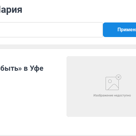
Мария
Примен
 быть» в Уфе