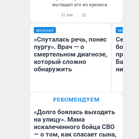
вытащил его из кризиса
31 646
23
МНЕНИЕ
МНЕНИЕ
«Спуталась речь, понес
Север 
пургу». Врач — о
богаты
смертельном диагнозе,
проеха
который сложно
Башкир
обнаружить
них лу
Ирина Волкова
РЕКОМЕНДУЕМ
Главврач клиники
Ан
«Реабилитация доктора
Ко
Волковой»
«Долго боялась выходить
на улицу». Мама
искалеченного бойца СВО
— о том, как спасает сына,