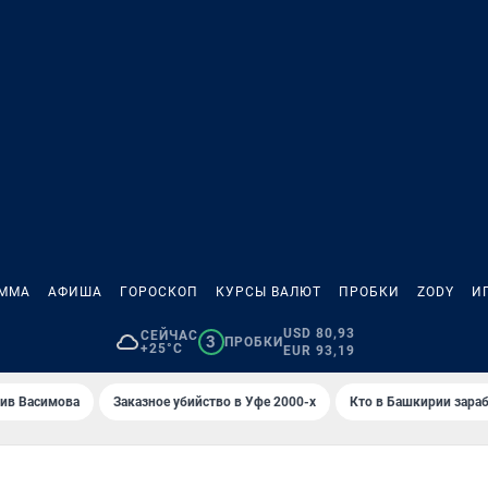
АММА
АФИША
ГОРОСКОП
КУРСЫ ВАЛЮТ
ПРОБКИ
ZODY
И
USD 80,93
СЕЙЧАС
3
ПРОБКИ
+25°C
EUR 93,19
ив Васимова
Заказное убийство в Уфе 2000-х
Кто в Башкирии зараб