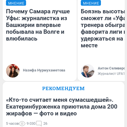
МНЕНИЕ
МНЕНИЕ
Почему Самара лучше
Боязнь высоты:
Уфы: журналистка из
сможет ли «Уфа
Башкирии впервые
тренера обыгра
побывала на Волге и
фаворита лиги и
влюбилась
удержаться на 
месте
Антон Селиверс
Назифа Нурмухаметова
Журналист UFA1.
РЕКОМЕНДУЕМ
«Кто-то считает меня сумасшедшей».
Екатеринбурженка приютила дома 200
жирафов — фото и видео
5 часов
9 030
26