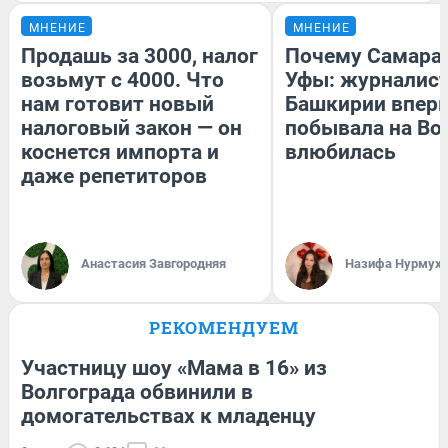
МНЕНИЕ
МНЕНИЕ
Продашь за 3000, налог
Почему Самара
возьмут с 4000. Что
Уфы: журналист
нам готовит новый
Башкирии впер
налоговый закон — он
побывала на Вол
коснется импорта и
влюбилась
даже репетиторов
Анастасия Завгородняя
Назифа Нурмух
РЕКОМЕНДУЕМ
Участницу шоу «Мама в 16» из
Волгограда обвинили в
домогательствах к младенцу