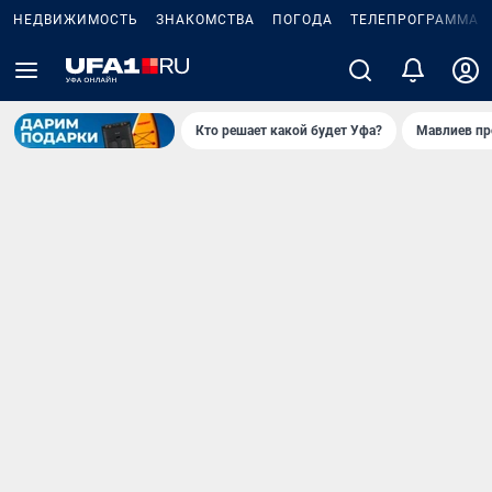
НЕДВИЖИМОСТЬ
ЗНАКОМСТВА
ПОГОДА
ТЕЛЕПРОГРАММА
Кто решает какой будет Уфа?
Мавлиев пр