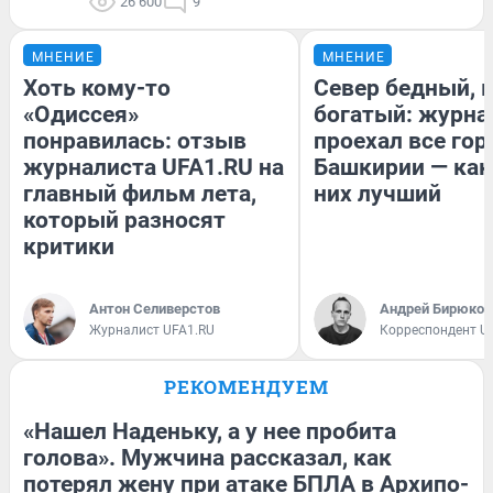
26 600
9
МНЕНИЕ
МНЕНИЕ
Хоть кому-то
Север бедный, 
«Одиссея»
богатый: журна
понравилась: отзыв
проехал все гор
журналиста UFA1.RU на
Башкирии — как
главный фильм лета,
них лучший
который разносят
критики
Антон Селиверстов
Андрей Бирюков
Журналист UFA1.RU
Корреспондент U
РЕКОМЕНДУЕМ
«Нашел Наденьку, а у нее пробита
голова». Мужчина рассказал, как
потерял жену при атаке БПЛА в Архипо-