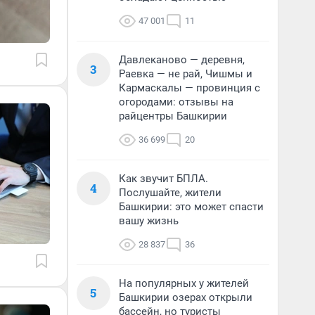
47 001
11
Давлеканово — деревня,
3
Раевка — не рай, Чишмы и
Кармаскалы — провинция с
огородами: отзывы на
райцентры Башкирии
36 699
20
Как звучит БПЛА.
4
Послушайте, жители
Башкирии: это может спасти
вашу жизнь
28 837
36
На популярных у жителей
5
Башкирии озерах открыли
бассейн, но туристы