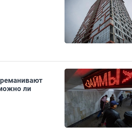
переманивают
можно ли