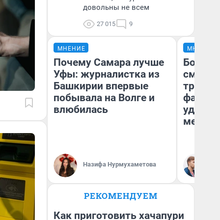
довольны не всем
27 015
9
МНЕНИЕ
МНЕНИЕ
Почему Самара лучше
Боязнь
Уфы: журналистка из
сможет
Башкирии впервые
тренер
побывала на Волге и
фавори
влюбилась
удержа
месте
Ан
Назифа Нурмухаметова
Жу
РЕКОМЕНДУЕМ
Как приготовить хачапури