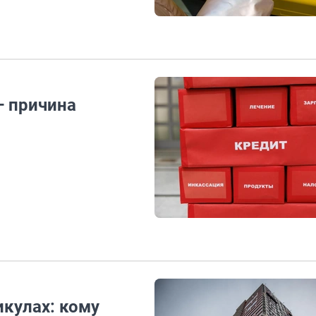
— причина
икулах: кому