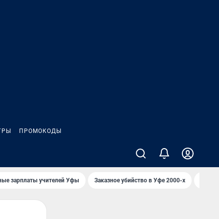
ГРЫ
ПРОМОКОДЫ
ные зарплаты учителей Уфы
Заказное убийство в Уфе 2000-х
Каким