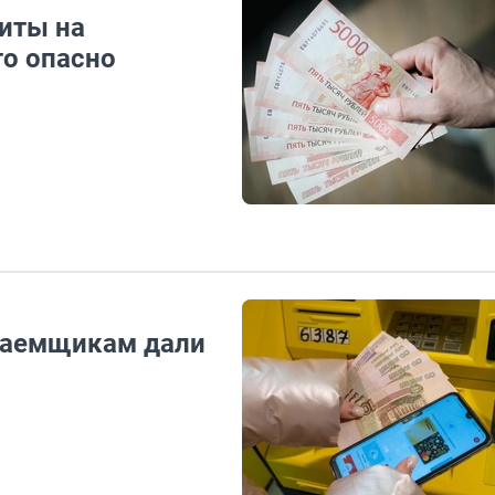
иты на
то опасно
 заемщикам дали