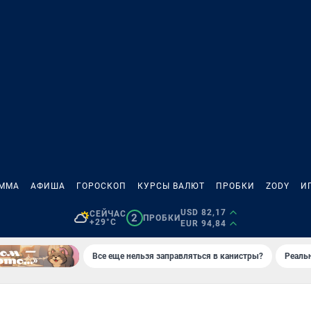
АММА
АФИША
ГОРОСКОП
КУРСЫ ВАЛЮТ
ПРОБКИ
ZODY
И
USD 82,17
СЕЙЧАС
2
ПРОБКИ
+29°C
EUR 94,84
Все еще нельзя заправляться в канистры?
Реаль