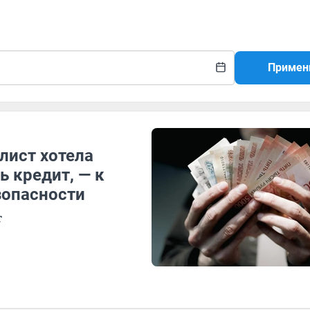
Примен
лист хотела
ь кредит, — к
зопасности
т