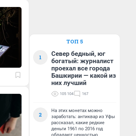
ТОП 5
Север бедный, юг
1
богатый: журналист
проехал все города
Башкирии — какой из
них лучший
105 104
167
На этих монетах можно
2
заработать: антиквар из Уфы
рассказал, какие редкие
деньги 1961 по 2016 год
обладают ценностью