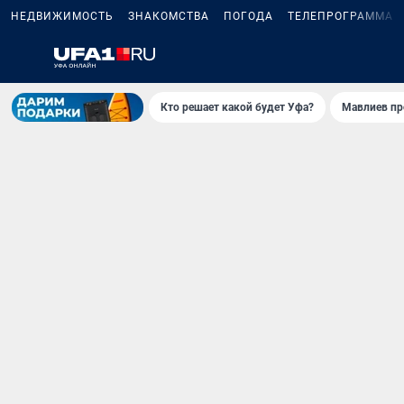
НЕДВИЖИМОСТЬ
ЗНАКОМСТВА
ПОГОДА
ТЕЛЕПРОГРАММА
Кто решает какой будет Уфа?
Мавлиев пр