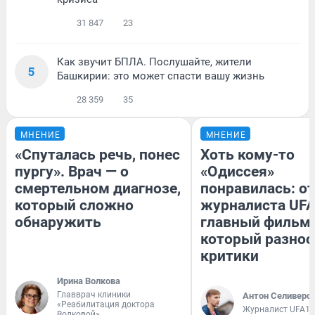
31 847
23
Как звучит БПЛА. Послушайте, жители
5
Башкирии: это может спасти вашу жизнь
28 359
35
МНЕНИЕ
МНЕНИЕ
«Спуталась речь, понес
Хоть кому-то
пургу». Врач — о
«Одиссея»
смертельном диагнозе,
понравилась: о
который сложно
журналиста UFA
обнаружить
главный фильм 
который разнос
критики
Ирина Волкова
Главврач клиники
Антон Селиверс
«Реабилитация доктора
Журналист UFA1.
Волковой»