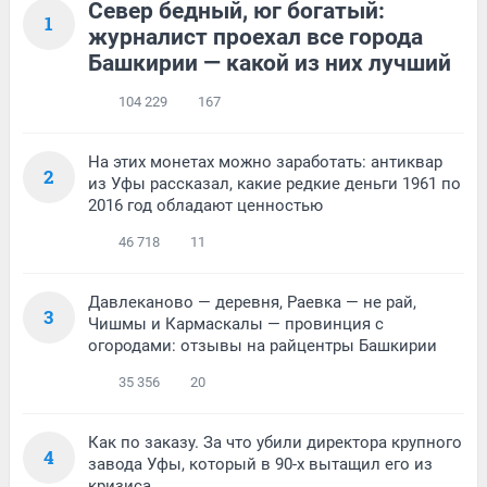
Север бедный, юг богатый:
1
журналист проехал все города
Башкирии — какой из них лучший
104 229
167
На этих монетах можно заработать: антиквар
2
из Уфы рассказал, какие редкие деньги 1961 по
2016 год обладают ценностью
46 718
11
Давлеканово — деревня, Раевка — не рай,
3
Чишмы и Кармаскалы — провинция с
огородами: отзывы на райцентры Башкирии
35 356
20
Как по заказу. За что убили директора крупного
4
завода Уфы, который в 90-х вытащил его из
кризиса