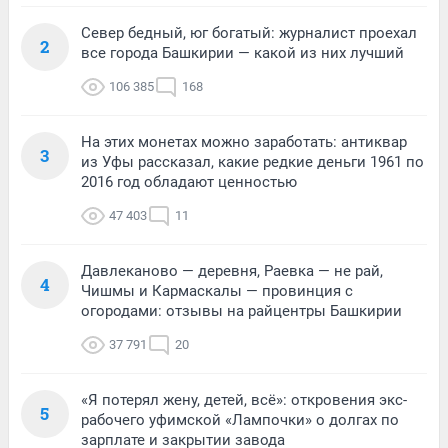
Север бедный, юг богатый: журналист проехал
2
все города Башкирии — какой из них лучший
106 385
168
На этих монетах можно заработать: антиквар
3
из Уфы рассказал, какие редкие деньги 1961 по
2016 год обладают ценностью
47 403
11
Давлеканово — деревня, Раевка — не рай,
4
Чишмы и Кармаскалы — провинция с
огородами: отзывы на райцентры Башкирии
37 791
20
«Я потерял жену, детей, всё»: откровения экс-
5
рабочего уфимской «Лампочки» о долгах по
зарплате и закрытии завода