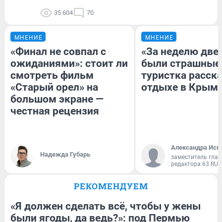
35 604
70
МНЕНИЕ
МНЕНИЕ
«Финал не совпал с
«За неделю две
ожиданиями»: стоит ли
были страшные
смотреть фильм
туристка расска
«Старый орел» на
отдыхе в Крым
большом экране —
честная рецензия
Александра Исм
Надежда Губарь
заместитель глав
редактора 63.RU
РЕКОМЕНДУЕМ
«Я должен сделать всё, чтобы у жены
были ягоды, да ведь?»: под Пермью