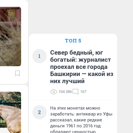
ТОП 5
Север бедный, юг
1
богатый: журналист
проехал все города
Башкирии — какой из
них лучший
104 386
167
На этих монетах можно
2
заработать: антиквар из Уфы
рассказал, какие редкие
деньги 1961 по 2016 год
обладают ценностью