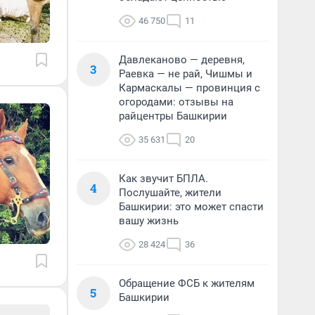
46 750
11
Давлеканово — деревня,
3
Раевка — не рай, Чишмы и
Кармаскалы — провинция с
огородами: отзывы на
райцентры Башкирии
35 631
20
Как звучит БПЛА.
4
Послушайте, жители
Башкирии: это может спасти
вашу жизнь
28 424
36
Обращение ФСБ к жителям
5
Башкирии