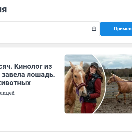
ня
Примен
сяч. Кинолог из
 завела лошадь.
животных
елицей