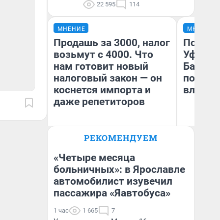
22 595
114
МНЕНИЕ
МНЕНИЕ
Продашь за 3000, налог
Почему
возьмут с 4000. Что
Уфы: ж
нам готовит новый
Башкир
налоговый закон — он
побыва
коснется импорта и
влюбил
даже репетиторов
РЕКОМЕНДУЕМ
Анастасия Завгородняя
На
«Четыре месяца
больничных»: в Ярославле
автомобилист изувечил
пассажира «Яавтобуса»
1 час
1 665
7