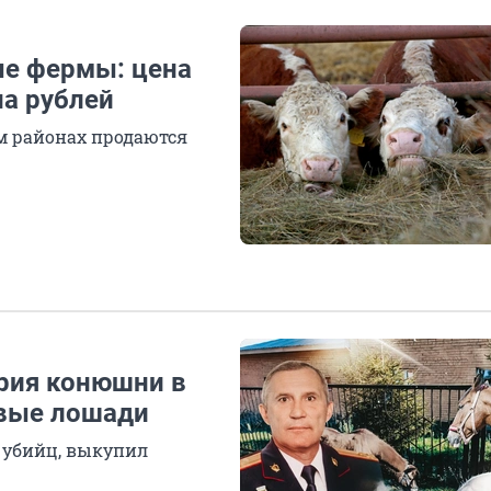
ые фермы: цена
на рублей
м районах продаются
ория конюшни в
ивые лошади
 убийц, выкупил