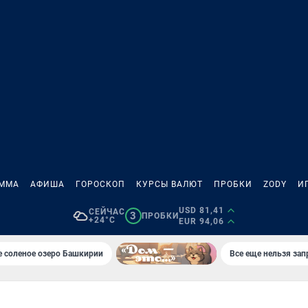
АММА
АФИША
ГОРОСКОП
КУРСЫ ВАЛЮТ
ПРОБКИ
ZODY
И
USD 81,41
СЕЙЧАС
3
ПРОБКИ
+24°C
EUR 94,06
 соленое озеро Башкирии
Все еще нельзя зап