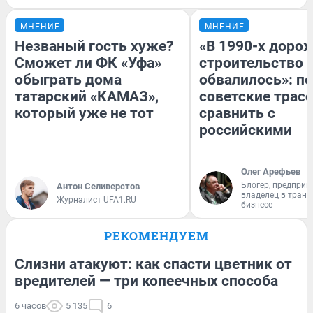
МНЕНИЕ
МНЕНИЕ
Незваный гость хуже?
«В 1990-х доро
Сможет ли ФК «Уфа»
строительство 
обыграть дома
обвалилось»: п
татарский «КАМАЗ»,
советские трас
который уже не тот
сравнить с
российскими
Олег Арефьев
Блогер, предприн
Антон Селиверстов
владелец в тран
Журналист UFA1.RU
бизнесе
РЕКОМЕНДУЕМ
Слизни атакуют: как спасти цветник от
вредителей — три копеечных способа
6 часов
5 135
6