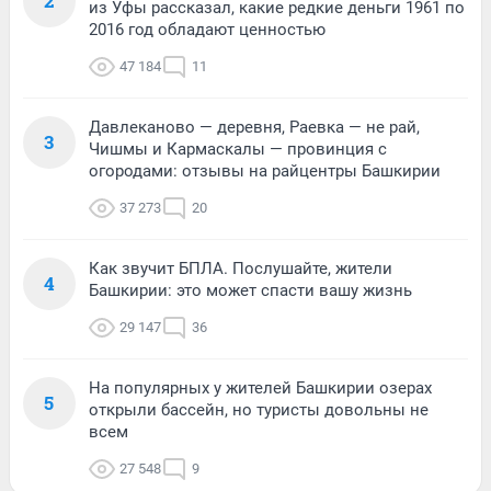
2
из Уфы рассказал, какие редкие деньги 1961 по
2016 год обладают ценностью
47 184
11
Давлеканово — деревня, Раевка — не рай,
3
Чишмы и Кармаскалы — провинция с
огородами: отзывы на райцентры Башкирии
37 273
20
Как звучит БПЛА. Послушайте, жители
4
Башкирии: это может спасти вашу жизнь
29 147
36
На популярных у жителей Башкирии озерах
5
открыли бассейн, но туристы довольны не
всем
27 548
9