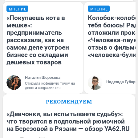
МНЕНИЕ
МНЕНИЕ
«Покупаешь кота в
Колобок-колобо
мешке»:
тебя боюсь! Рад
предприниматель
отложили прок
рассказала, как на
«Человека-паук
самом деле устроен
отзыв о фильме
бизнес со складами
«человека-булк
дешевых товаров
Наталья Шорохова
Надежда Губарь
Открыла кофейную точку на
деньги соцразвития
РЕКОМЕНДУЕМ
«Девчонки, вы испытываете судьбу»:
что творится в подпольной рюмочной
на Березовой в Рязани — обзор YA62.RU