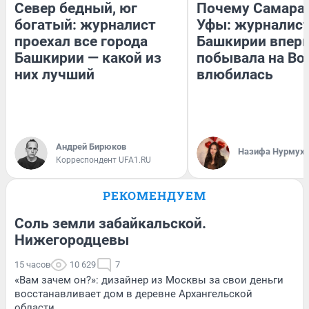
Север бедный, юг
Почему Самара
богатый: журналист
Уфы: журналист
проехал все города
Башкирии впер
Башкирии — какой из
побывала на Вол
них лучший
влюбилась
Андрей Бирюков
Назифа Нурмух
Корреспондент UFA1.RU
РЕКОМЕНДУЕМ
Соль земли забайкальской.
Нижегородцевы
15 часов
10 629
7
«Вам зачем он?»: дизайнер из Москвы за свои деньги
восстанавливает дом в деревне Архангельской
области