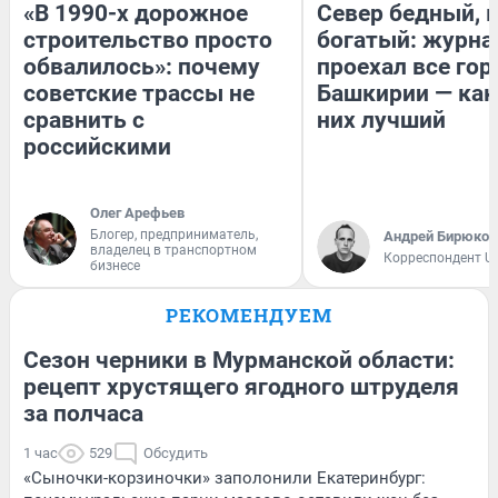
«В 1990-х дорожное
Север бедный, 
строительство просто
богатый: журна
обвалилось»: почему
проехал все гор
советские трассы не
Башкирии — как
сравнить с
них лучший
российскими
Олег Арефьев
Блогер, предприниматель,
Андрей Бирюков
владелец в транспортном
Корреспондент U
бизнесе
РЕКОМЕНДУЕМ
Сезон черники в Мурманской области:
рецепт хрустящего ягодного штруделя
за полчаса
1 час
529
Обсудить
«Сыночки-корзиночки» заполонили Екатеринбург: