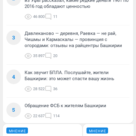
из Уфы рассказал, какие редкие деньги 1961 по
2016 год обладают ценностью
46 800
11
Давлеканово — деревня, Раевка — не рай,
3
Чишмы и Кармаскалы — провинция с
огородами: отзывы на райцентры Башкирии
35 897
20
Как звучит БПЛА. Послушайте, жители
4
Башкирии: это может спасти вашу жизнь
28 522
36
Обращение ФСБ к жителям Башкирии
5
22 637
114
МНЕНИЕ
МНЕНИЕ