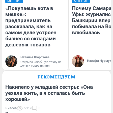
МНЕНИЕ
МНЕНИЕ
«Покупаешь кота в
Почему Самара
мешке»:
Уфы: журналист
предприниматель
Башкирии впер
рассказала, как на
побывала на Вол
самом деле устроен
влюбилась
бизнес со складами
дешевых товаров
Наталья Шорохова
Назифа Нурмух
Открыла кофейную точку на
деньги соцразвития
РЕКОМЕНДУЕМ
Накипело у младшей сестры: «Она
уехала жить, а я осталась быть
хорошей»
5 часов
5 119
3