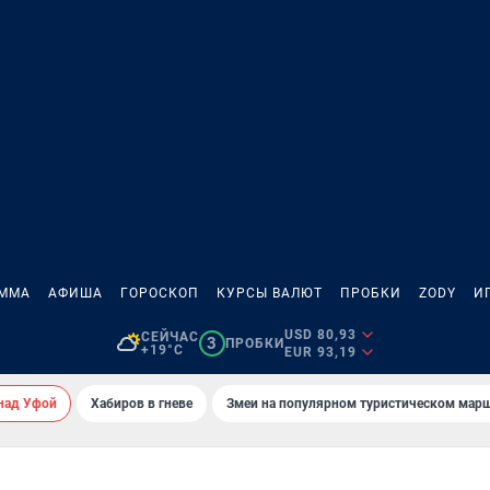
АММА
АФИША
ГОРОСКОП
КУРСЫ ВАЛЮТ
ПРОБКИ
ZODY
И
USD 80,93
СЕЙЧАС
3
ПРОБКИ
+19°C
EUR 93,19
над Уфой
Хабиров в гневе
Змеи на популярном туристическом мар