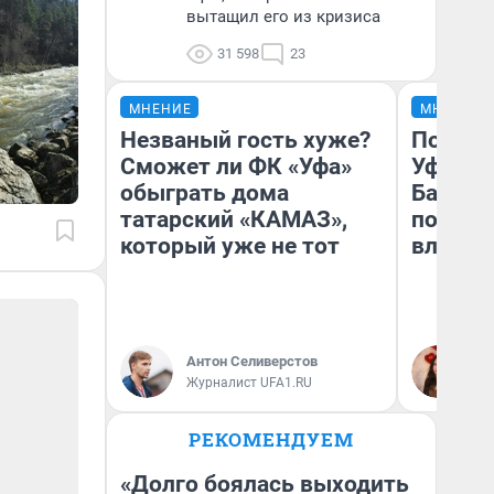
вытащил его из кризиса
31 598
23
МНЕНИЕ
МНЕНИЕ
Незваный гость хуже?
Почему
Сможет ли ФК «Уфа»
Уфы: ж
обыграть дома
Башкир
татарский «КАМАЗ»,
побыва
который уже не тот
влюбил
Антон Селиверстов
На
Журналист UFA1.RU
РЕКОМЕНДУЕМ
«Долго боялась выходить