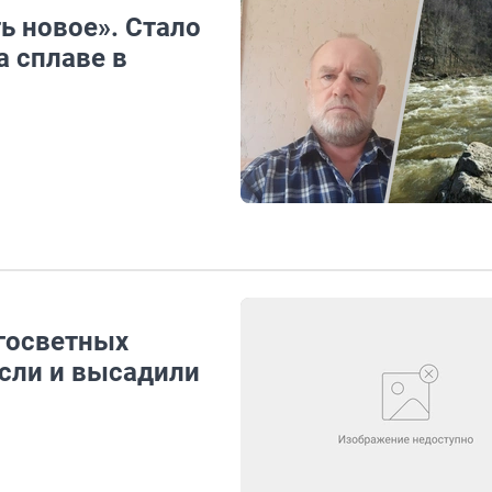
ь новое». Стало
а сплаве в
госветных
сли и высадили