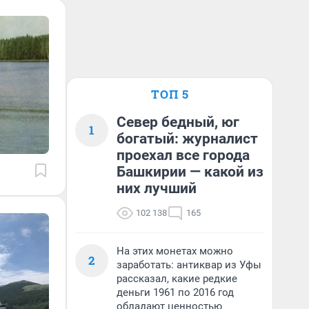
ТОП 5
Север бедный, юг
1
богатый: журналист
проехал все города
Башкирии — какой из
них лучший
102 138
165
На этих монетах можно
2
заработать: антиквар из Уфы
рассказал, какие редкие
деньги 1961 по 2016 год
обладают ценностью