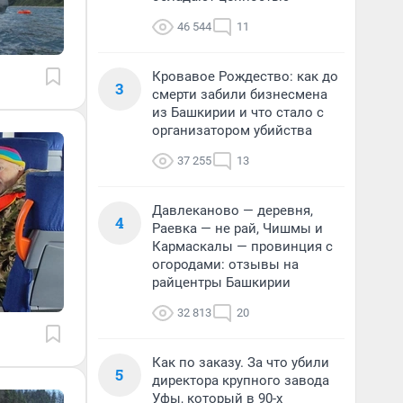
46 544
11
Кровавое Рождество: как до
3
смерти забили бизнесмена
из Башкирии и что стало с
организатором убийства
37 255
13
Давлеканово — деревня,
4
Раевка — не рай, Чишмы и
Кармаскалы — провинция с
огородами: отзывы на
райцентры Башкирии
32 813
20
Как по заказу. За что убили
5
директора крупного завода
Уфы, который в 90-х