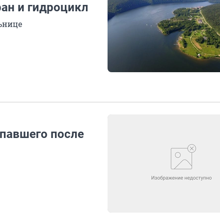
ан и гидроцикл
ьнице
опавшего после