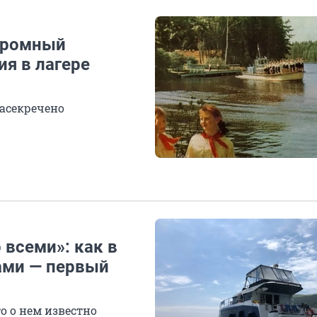
огромный
ия в лагере
засекречено
всеми»: как в
тами — первый
о о нем известно