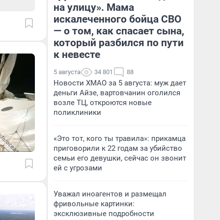
на улицу». Мама
искалеченного бойца СВО
— о том, как спасает сына,
который разбился по пути
к невесте
5 августа
34 801
88
Новости ХМАО за 5 августа: муж дает
деньги Айзе, вартовчанин оголился
возле ТЦ, откроются новые
поликлиники
«Это тот, кого ты травила»: прикамца
приговорили к 22 годам за убийство
семьи его девушки, сейчас он звонит
ей с угрозами
Уважал иноагентов и размещал
фривольные картинки:
эксклюзивные подробности