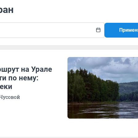
ран
Примен
шрут на Урале
и по нему:
реки
 Чусовой