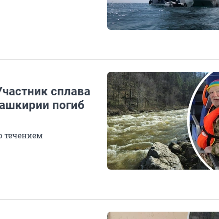
Участник сплава
 Башкирии погиб
о течением