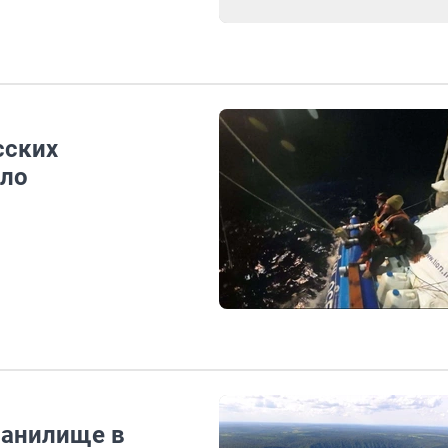
сских
уло
ранилище в