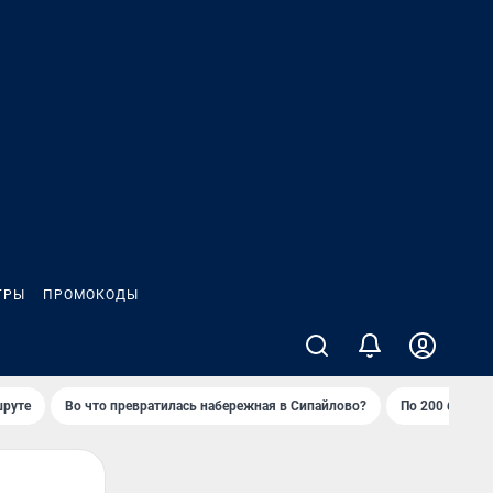
ГРЫ
ПРОМОКОДЫ
шруте
Во что превратилась набережная в Сипайлово?
По 200 баллов