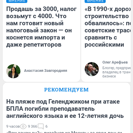
МНЕНИЕ
МНЕНИЕ
Продашь за 3000, налог
«В 1990-х доро
возьмут с 4000. Что
строительство 
нам готовит новый
обвалилось»: п
налоговый закон — он
советские трас
коснется импорта и
сравнить с
даже репетиторов
российскими
Олег Арефьев
Блогер, предприн
Анастасия Завгородняя
владелец в тран
бизнесе
РЕКОМЕНДУЕМ
На пляже под Геленджиком при атаке
БПЛА погибли преподаватель
английского языка и ее 12-летняя дочь
9 часов
9 366
6