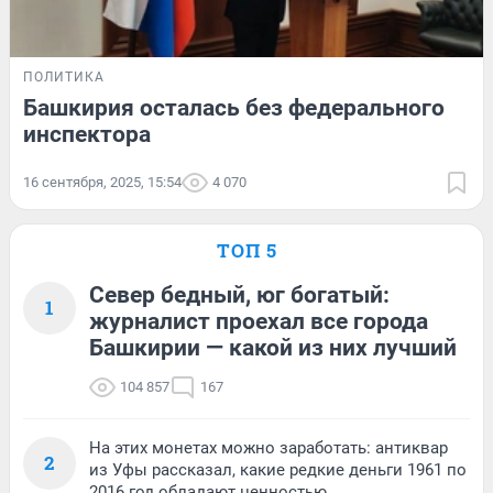
ПОЛИТИКА
Башкирия осталась без федерального
инспектора
16 сентября, 2025, 15:54
4 070
ТОП 5
Север бедный, юг богатый:
1
журналист проехал все города
Башкирии — какой из них лучший
104 857
167
На этих монетах можно заработать: антиквар
2
из Уфы рассказал, какие редкие деньги 1961 по
2016 год обладают ценностью