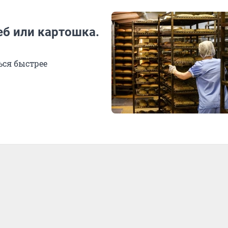
еб или картошка.
ься быстрее