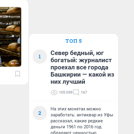
ТОП 5
Север бедный, юг
1
богатый: журналист
проехал все города
Башкирии — какой из
них лучший
105 059
167
На этих монетах можно
2
заработать: антиквар из Уфы
рассказал, какие редкие
деньги 1961 по 2016 год
обладают ценностью