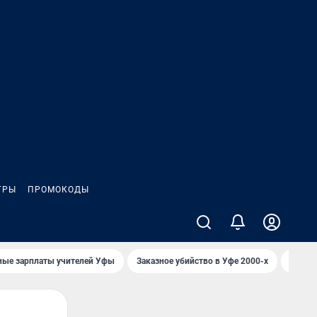
ГРЫ
ПРОМОКОДЫ
ные зарплаты учителей Уфы
Заказное убийство в Уфе 2000-х
Каким