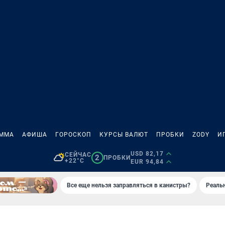
АММА
АФИША
ГОРОСКОП
КУРСЫ ВАЛЮТ
ПРОБКИ
ZODY
И
USD 82,17
СЕЙЧАС
2
ПРОБКИ
+22°C
EUR 94,84
Все еще нельзя заправляться в канистры?
Реаль