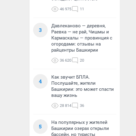
46 975
11
Давлеканово — деревня,
3
Раевка — не рай, Чишмы и
Кармаскалы — провинция с
огородами: отзывы на
райцентры Башкирии
36 620
20
Как звучит БПЛА.
4
Послушайте, жители
Башкирии: это может спасти
вашу жизнь
28 814
36
На популярных у жителей
5
Башкирии озерах открыли
бассейн, но туристы