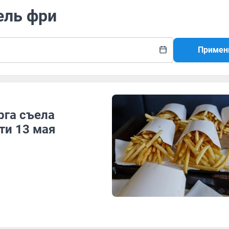
ель фри
Примен
рга съела
ти 13 мая