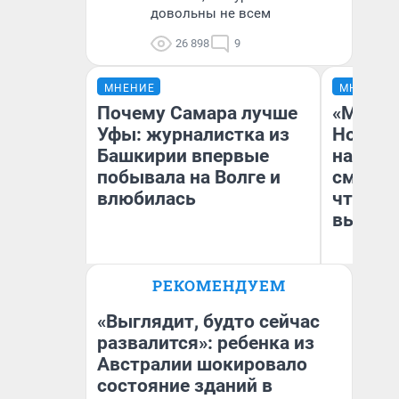
довольны не всем
26 898
9
МНЕНИЕ
МНЕНИЕ
Почему Самара лучше
«Мы ви
Уфы: журналистка из
Нолана
Башкирии впервые
настро
побывала на Волге и
смотре
влюбилась
чтобы 
выгляд
РЕКОМЕНДУЕМ
Назифа Нурмухаметова
На
«Выглядит, будто сейчас
развалится»: ребенка из
Австралии шокировало
состояние зданий в