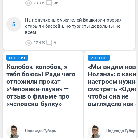
29 019
36
На популярных у жителей Башкирии озерах
5
открыли бассейн, но туристы довольны не
всем
27 449
9
МНЕНИЕ
МНЕНИЕ
Колобок-колобок, я
«Мы видим нов
тебя боюсь! Ради чего
Нолана»: с каки
отложили прокат
настроем нужн
«Человека-паука» —
смотреть «Одис
отзыв о фильме про
чтобы она не
«человека-булку»
выглядела как 
Надежда Губарь
Надежда Губарь