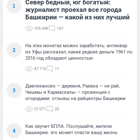
Север бедный, юг богатый:
1
журналист проехал все города
Башкирии — какой из них лучший
105 448
167
На этих монетах можно заработать: антиквар
2
из Уфы рассказал, какие редкие деньги 1961 по
2016 год обладают ценностью
47 110
11
Давлеканово — деревня, Раевка — не рай,
3
Чишмы и Кармаскалы — провинция с
огородами: отзывы на райцентры Башкирии
37 071
20
Как звучит БПЛА. Послушайте, жители
4
Башкирии: это может спасти вашу жизнь