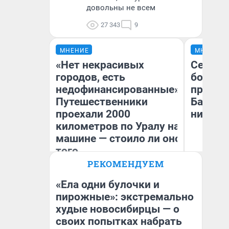
довольны не всем
27 343
9
МНЕНИЕ
МНЕНИЕ
«Нет некрасивых
Север 
городов, есть
богаты
недофинансированные».
проеха
Путешественники
Башкир
проехали 2000
них лу
километров по Уралу на
машине — стоило ли оно
того
РЕКОМЕНДУЕМ
Ан
Екатерина Литкевич
Ко
«Ела одни булочки и
пирожные»: экстремально
худые новосибирцы — о
своих попытках набрать