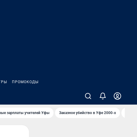
ГРЫ
ПРОМОКОДЫ
ные зарплаты учителей Уфы
Заказное убийство в Уфе 2000-х
Каким