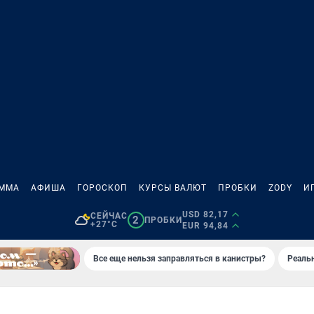
АММА
АФИША
ГОРОСКОП
КУРСЫ ВАЛЮТ
ПРОБКИ
ZODY
И
USD 82,17
СЕЙЧАС
2
ПРОБКИ
+27°C
EUR 94,84
Все еще нельзя заправляться в канистры?
Реаль