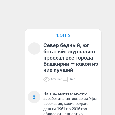
ТОП 5
Север бедный, юг
1
богатый: журналист
проехал все города
Башкирии — какой из
них лучший
105 326
167
На этих монетах можно
2
заработать: антиквар из Уфы
рассказал, какие редкие
деньги 1961 по 2016 год
обладают ценностью