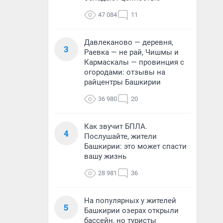
47 084
11
Давлеканово — деревня,
3
Раевка — не рай, Чишмы и
Кармаскалы — провинция с
огородами: отзывы на
райцентры Башкирии
36 980
20
Как звучит БПЛА.
4
Послушайте, жители
Башкирии: это может спасти
вашу жизнь
28 981
36
На популярных у жителей
5
Башкирии озерах открыли
бассейн, но туристы