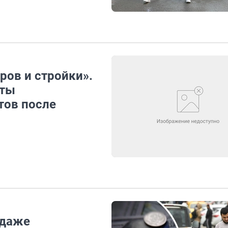
ров и стройки».
рты
тов после
 даже