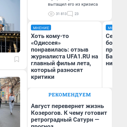
вытащил его из кризиса
31 813
23
МНЕНИЕ
МНЕНИЕ
Хоть кому-то
Север 
«Одиссея»
богаты
понравилась: отзыв
проеха
журналиста UFA1.RU на
Башкир
главный фильм лета,
них лу
который разносят
критики
Антон Селиверстов
Ан
РЕКОМЕНДУЕМ
Журналист UFA1.RU
Ко
Август перевернет жизнь
Козерогов. К чему готовит
ретроградный Сатурн —
прогноз