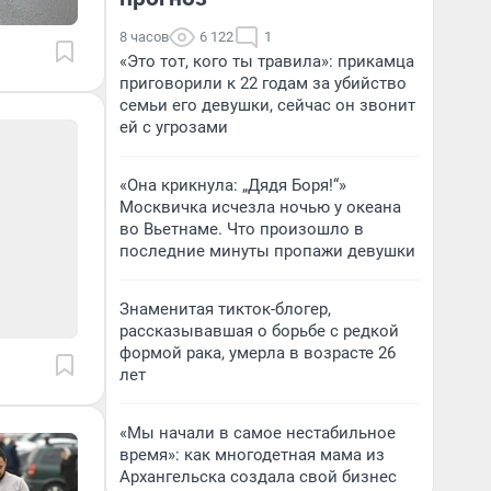
8 часов
6 122
1
«Это тот, кого ты травила»: прикамца
приговорили к 22 годам за убийство
семьи его девушки, сейчас он звонит
ей с угрозами
«Она крикнула: „Дядя Боря!“»
Москвичка исчезла ночью у океана
во Вьетнаме. Что произошло в
последние минуты пропажи девушки
Знаменитая тикток-блогер,
рассказывавшая о борьбе с редкой
формой рака, умерла в возрасте 26
лет
«Мы начали в самое нестабильное
время»: как многодетная мама из
Архангельска создала свой бизнес