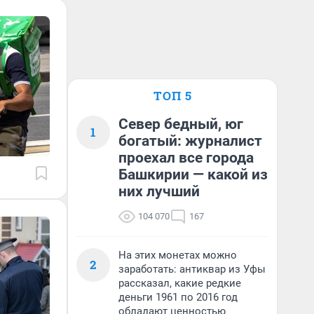
ТОП 5
Север бедный, юг
1
богатый: журналист
проехал все города
Башкирии — какой из
них лучший
104 070
167
На этих монетах можно
2
заработать: антиквар из Уфы
рассказал, какие редкие
деньги 1961 по 2016 год
обладают ценностью