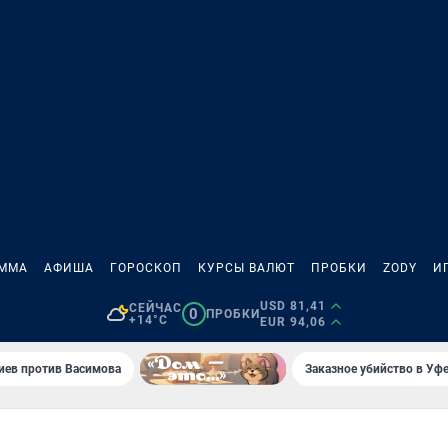
АММА
АФИША
ГОРОСКОП
КУРСЫ ВАЛЮТ
ПРОБКИ
ZODY
И
USD 81,41
СЕЙЧАС
0
ПРОБКИ
+14°C
EUR 94,06
иев против Васимова
Заказное убийство в Уфе