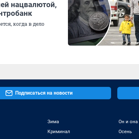
шей нацвалютой,
ентробанк
тся, когда в дело
Подписаться на новости
Зима
Он и она
Криминал
Осень