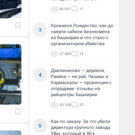
46 691
11
Кровавое Рождество: как до
3
смерти забили бизнесмена
из Башкирии и что стало с
организатором убийства
37 484
13
Давлеканово — деревня,
4
Раевка — не рай, Чишмы и
Кармаскалы — провинция с
огородами: отзывы на
райцентры Башкирии
35 168
20
Как по заказу. За что убили
5
директора крупного завода
Уфы, который в 90-х