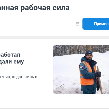
анная рабочая сила
Примен
работал
дали ему
стью, подавшись в