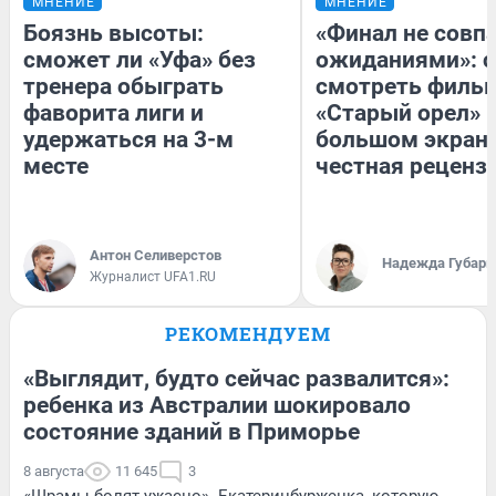
МНЕНИЕ
МНЕНИЕ
Боязнь высоты:
«Финал не совпа
сможет ли «Уфа» без
ожиданиями»: с
тренера обыграть
смотреть филь
фаворита лиги и
«Старый орел» 
удержаться на 3-м
большом экран
месте
честная реценз
Антон Селиверстов
Надежда Губарь
Журналист UFA1.RU
РЕКОМЕНДУЕМ
«Выглядит, будто сейчас развалится»:
ребенка из Австралии шокировало
состояние зданий в Приморье
8 августа
11 645
3