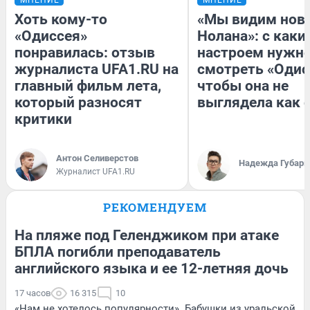
Хоть кому-то
«Мы видим нов
«Одиссея»
Нолана»: с каки
понравилась: отзыв
настроем нужн
журналиста UFA1.RU на
смотреть «Одис
главный фильм лета,
чтобы она не
который разносят
выглядела как 
критики
Антон Селиверстов
Надежда Губарь
Журналист UFA1.RU
РЕКОМЕНДУЕМ
На пляже под Геленджиком при атаке
БПЛА погибли преподаватель
английского языка и ее 12-летняя дочь
17 часов
16 315
10
«Нам не хотелось популярности». Бабушки из уральской