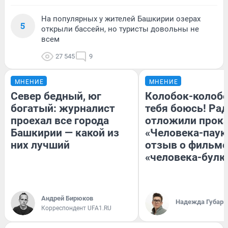
На популярных у жителей Башкирии озерах
5
открыли бассейн, но туристы довольны не
всем
27 545
9
МНЕНИЕ
МНЕНИЕ
Север бедный, юг
Колобок-колобо
богатый: журналист
тебя боюсь! Рад
проехал все города
отложили прок
Башкирии — какой из
«Человека-паук
них лучший
отзыв о фильме
«человека-булк
Андрей Бирюков
Надежда Губарь
Корреспондент UFA1.RU