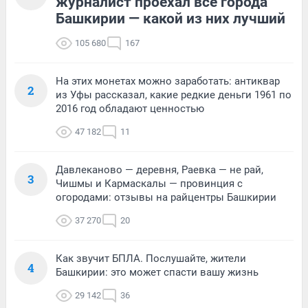
журналист проехал все города
Башкирии — какой из них лучший
105 680
167
На этих монетах можно заработать: антиквар
2
из Уфы рассказал, какие редкие деньги 1961 по
2016 год обладают ценностью
47 182
11
Давлеканово — деревня, Раевка — не рай,
3
Чишмы и Кармаскалы — провинция с
огородами: отзывы на райцентры Башкирии
37 270
20
Как звучит БПЛА. Послушайте, жители
4
Башкирии: это может спасти вашу жизнь
29 142
36