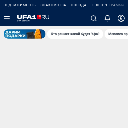
НЕДВИЖИМОСТЬ
ЗНАКОМСТВА
ПОГОДА
ТЕЛЕПРОГРАММА
Кто решает какой будет Уфа?
Мавлиев пр