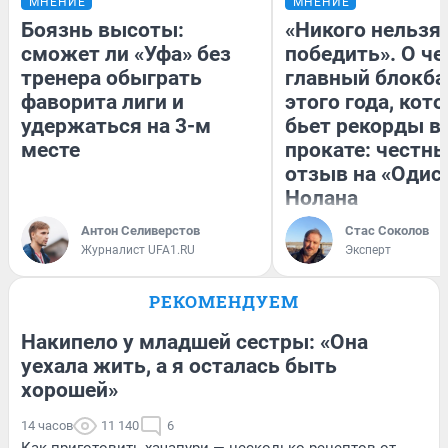
МНЕНИЕ
МНЕНИЕ
Боязнь высоты:
«Никого нельзя
сможет ли «Уфа» без
победить». О ч
тренера обыграть
главный блокба
фаворита лиги и
этого года, кот
удержаться на 3-м
бьет рекорды в
месте
прокате: честн
отзыв на «Одис
Нолана
Антон Селиверстов
Стас Соколов
Журналист UFA1.RU
Эксперт
РЕКОМЕНДУЕМ
Накипело у младшей сестры: «Она
уехала жить, а я осталась быть
хорошей»
14 часов
11 140
6